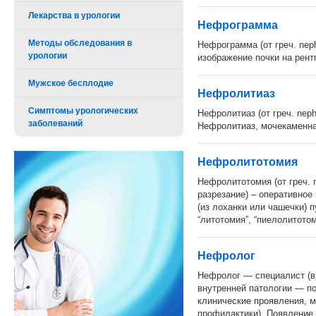
Лекарства в урологии
Нефрограмма
Методы обследования в
Нефрограмма (от греч. nep
урологии
изображение почки на рент
Мужское бесплодие
Нефролитиаз
Симптомы урологических
Нефролитиаз (от греч. nephr
заболеваний
Нефролитиаз, мочекаменная
Нефролитотомия
Нефролитотомия (от греч. ne
разрезание) – оперативное
(из лоханки или чашечки) 
“литотомия”, “пиелолитотом
Нефролог
Нефролог — специалист (в
внутренней патологии — по
клинические проявления, м
профилактики). Появление 