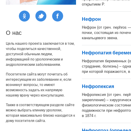
открытием Р.
Нефрон
Нефрон (от греч. nephros 
О нас
почки, состоящая из почеч
канальцевого звена.
Цель нашего проекта заключается в том,
чтобы поделиться качественной,
Нефропатия береме
доступной обычным людям,
информацией по урологическим и
Нефропатия беременных (от 
андрологическим заболеваниям.
страдание, болезнь) – одн
при которой поражаются, в
Посетители сайта могут почитать об
интересующем их заболевании и, если
возникнут вопросы, то имеют
Нефропексия
возможность задать их напрямую
Нефропексия (от греч. neph
нашему врачу через консультацию.
закрепление) – хирургичес
Также в соответствующем разделе сайте
физиологическом состояни
можно выбрать клинику урологии,
подвижности при нефропто
которая максимально близко находится к
в 1874 г.
дому посетителя сайта.
Нефроптоз (определ