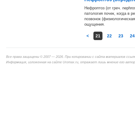
Нефроптоз (от греч. nephro
патология почек, когда в 
позвонок (физиологическая
ощущения.
<
21
22
23
24
Все права защищены © 2007 — 2026. При копировании с сайта материалов ссыл
Информация, изложенная на сайте Uromax.ru, отражает лишь мнение его авторо