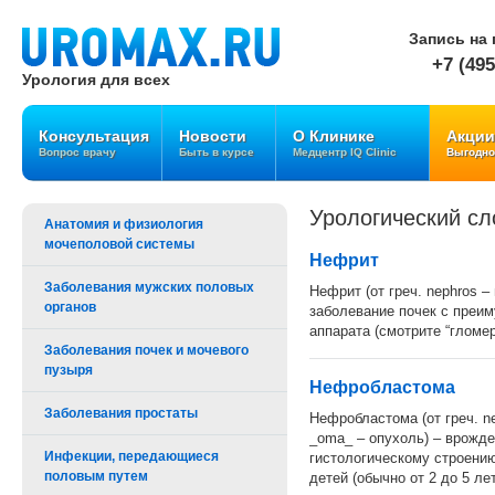
Запись на 
+7 (495
Урология для всех
Консультация
Новости
О Клинике
Акции
Вопрос врачу
Быть в курсе
Медцентр IQ Clinic
Выгодно
Урологический сл
Анатомия и физиология
мочеполовой системы
Нефрит
Заболевания мужских половых
Нефрит (от греч. nephros – 
органов
заболевание почек с преи
аппарата (смотрите “глом
Заболевания почек и мочевого
пузыря
Нефробластома
Заболевания простаты
Нефробластома (от греч. ne
_oma_ – опухоль) – врожде
Инфекции, передающиеся
гистологическому строени
половым путем
детей (обычно от 2 до 5 лет