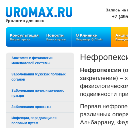
Запись на 
+7 (495
Урология для всех
Консультация
Новости
О Клинике
Акции
Вопрос врачу
Быть в курсе
Медцентр IQ Clinic
Выгодно
Нефропекс
Анатомия и физиология
мочеполовой системы
Нефропексия
(о
Заболевания мужских половых
закрепление) – 
органов
физиологическом
Заболевания почек и мочевого
подвижности при
пузыря
Первая нефропек
Заболевания простаты
различных опера
Инфекции, передающиеся
Альбаррану, Фед
половым путем