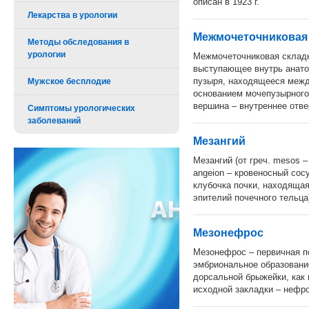
описан в 1923 г.
Лекарства в урологии
Межмочеточниковая 
Методы обследования в
урологии
Межмочеточниковая складка 
выступающее внутрь анато
пузыря, находящееся межд
Мужское бесплодие
основанием мочепузырного т
вершина – внутреннее отве
Симптомы урологических
заболеваний
Мезангий
Мезангий (от греч. mesos 
angeion – кровеносный сос
клубочка почки, находяща
эпителий почечного тельца
Мезонефрос
Мезонефрос – первичная п
эмбриональное образовани
дорсальной брыжейки, как 
исходной закладки – нефр