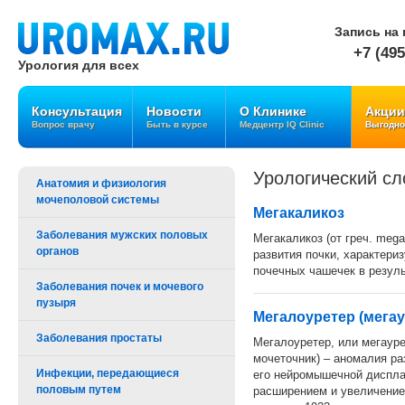
Запись на 
+7 (495
Урология для всех
Консультация
Новости
О Клинике
Акции
Вопрос врачу
Быть в курсе
Медцентр IQ Clinic
Выгодно
Урологический сл
Анатомия и физиология
мочеполовой системы
Мегакаликоз
Заболевания мужских половых
Мегакаликоз (от греч. mega
органов
развития почки, характер
почечных чашечек в резул
Заболевания почек и мочевого
пузыря
Мегалоуретер (мегау
Заболевания простаты
Мегалоуретер, или мегаурет
мочеточник) – аномалия р
Инфекции, передающиеся
его нейромышечной диспла
половым путем
расширением и увеличение