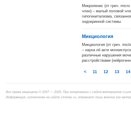
Микропенис (от греч. micro
член) – малый половой чле
гипогенитализма, связанн
эндокринной системы.
Микциология
Микциология (от греч. mict
– наука об акте мочеиспус
различные нарушения моче
расстройствами (нейрогенн
<
11
12
13
14
Все права защищены © 2007 — 2026. При копировании с сайта материалов ссыл
Информация, изложенная на сайте Uromax.ru, отражает лишь мнение его авторо