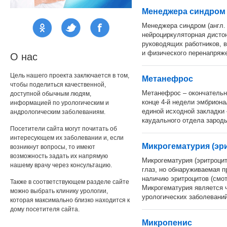
Менеджера синдром
Менеджера синдром (англ. 
нейроциркуляторная дисто
руководящих работников, в
и физического перенапряж
О нас
Цель нашего проекта заключается в том,
Метанефрос
чтобы поделиться качественной,
Метанефрос – окончательна
доступной обычным людям,
конце 4-й недели эмбриона
информацией по урологическим и
единой исходной закладки
андрологическим заболеваниям.
каудального отдела зарод
Посетители сайта могут почитать об
интересующем их заболевании и, если
Микрогематурия (эр
возникнут вопросы, то имеют
возможность задать их напрямую
Микрогематурия (эритроцит
нашему врачу через консультацию.
глаз, но обнаруживаемая п
наличию эритроцитов (смот
Также в соответствующем разделе сайте
Микрогематурия является
можно выбрать клинику урологии,
урологических заболеваний
которая максимально близко находится к
дому посетителя сайта.
Микропенис