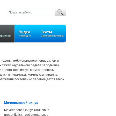
Видео
Тесты
ерминов
Наглядно
Самодиагностика
й недели эмбрионального периода, как и
 тяжей каудального отдела зародыша).
 и теряет первичную сегментарность
ается в пирамиды. Комплексы пирамид
положения постепенно перемещается вверх.
Мочеполовой синус
Мочеполовой синус (лат. sinus
urogenitalis) – эмбриональное