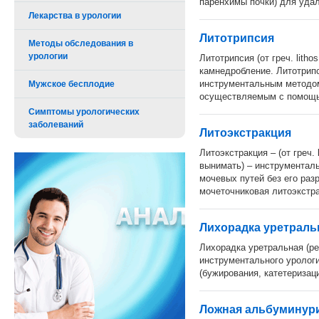
паренхимы почки) для удал
Лекарства в урологии
Литотрипсия
Методы обследования в
урологии
Литотрипсия (от греч. lithos
камнедробление. Литотрип
инструментальным методом
Мужское бесплодие
осуществляемым с помощью
Симптомы урологических
заболеваний
Литоэкстракция
Литоэкстракция – (от греч. 
вынимать) – инструментал
мочевых путей без его ра
мочеточниковая литоэкстра
Лихорадка уретраль
Лихорадка уретральная (ре
инструментального уролог
(бужирования, катетеризаци
Ложная альбуминур