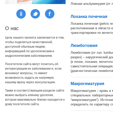
Ложная альбуминурия (от л
Лоханка почечная
Лоханка почечная (pelvis r
О нас
расположенная в области 
транспортировки по мочето
Цель нашего проекта заключается в том,
чтобы поделиться качественной,
Люмботомия
доступной обычным людям,
информацией по урологическим и
Люмботомия (от лат. lumbus
андрологическим заболеваниям.
разрез) – хирургический д
(к почке, лоханке, мочеточн
Посетители сайта могут почитать об
самостоятельная операция
интересующем их заболевании и, если
(диагностическая люмбото
возникнут вопросы, то имеют
возможность задать их напрямую
нашему врачу через консультацию.
Макрогематурия
Также в соответствующем разделе сайте
Макрогематурия – кровь в 
можно выбрать клинику урологии,
специальных лабораторных 
которая максимально близко находится к
“микрогематурия”). Источ
дому посетителя сайта.
определить по характеру сг