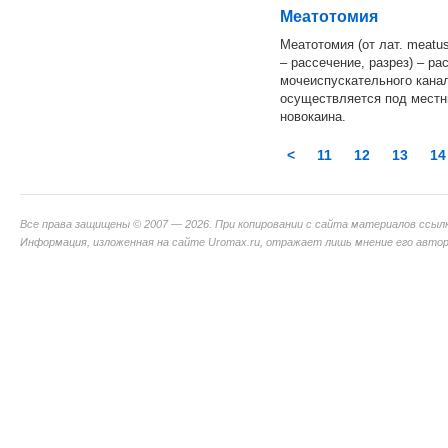
Меатотомия
Меатотомия (от лат. meatu
– рассечение, разрез) – р
мочеиспускательного кана
осуществляется под местн
новокаина.
<
11
12
13
14
Все права защищены © 2007 — 2026. При копировании с сайта материалов ссыл
Информация, изложенная на сайте Uromax.ru, отражает лишь мнение его авторо