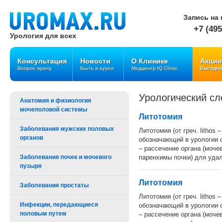
Запись на 
+7 (495
Урология для всех
Консультация
Новости
О Клинике
Акции
Вопрос врачу
Быть в курсе
Медцентр IQ Clinic
Выгодно
Урологический сл
Анатомия и физиология
мочеполовой системы
Литотомия
Заболевания мужских половых
Литотомия (от греч. lithos 
органов
обозначающий в урологии 
– рассечение органа (моче
Заболевания почек и мочевого
паренхимы почки) для удал
пузыря
Литотомия
Заболевания простаты
Литотомия (от греч. lithos 
Инфекции, передающиеся
обозначающий в урологии 
половым путем
– рассечение органа (моче