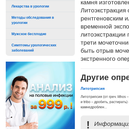
камня изготовле
Лекарства в урологии
Литоэкстракция 
рентгеновским и
Методы обследования в
урологии
временной экспо
литоэкстракции 
Мужское бесплодие
трети мочеточн
Симптомы урологических
быть отрыв моче
заболеваний
экстренного опе
Другие опре
Литотрипсия
Литотрипсия (от греч. lithos 
и tribo – дробить, растирать) 
камнедроблен...
!
Информация