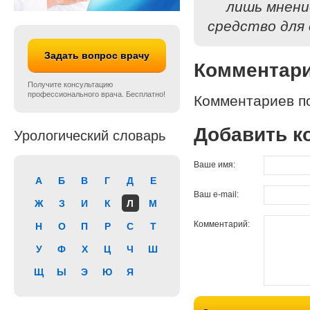
лишь мнени
средство для 
Задать вопрос врачу
Комментар
Получите консультацию
профессионального врача. Бесплатно!
Комментариев по
Добавить к
Урологический словарь
Ваше имя:
А
Б
В
Г
Д
Е
Ваш e-mail:
Ж
З
И
К
Л
М
Комментарий:
Н
О
П
Р
С
Т
У
Ф
Х
Ц
Ч
Ш
Щ
Ы
Э
Ю
Я