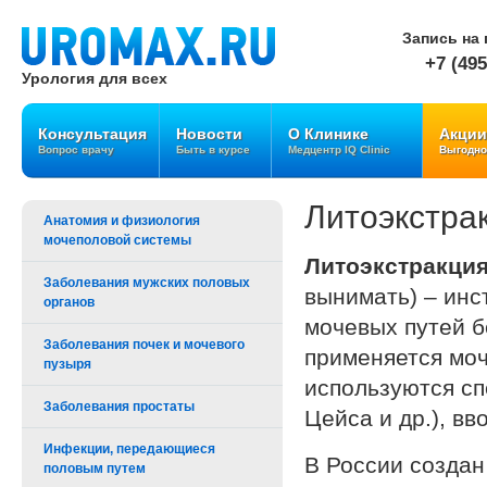
Запись на 
+7 (495
Урология для всех
Консультация
Новости
О Клинике
Акции
Вопрос врачу
Быть в курсе
Медцентр IQ Clinic
Выгодно
Литоэкстра
Анатомия и физиология
мочеполовой системы
Литоэкстракци
Заболевания мужских половых
вынимать) – ин
органов
мочевых путей б
Заболевания почек и мочевого
применяется моч
пузыря
используются сп
Заболевания простаты
Цейса и др.), в
Инфекции, передающиеся
В России созда
половым путем