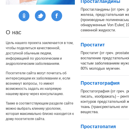
Простагландины
Простагландины (от греч. p
железа, предстательная же
(производные полиненасыщ
обнаруженные Von Euler( 19
семенной жидкости.
О нас
Цель нашего проекта заключается в том,
Простатит
чтобы поделиться качественной,
Простатит (от греч. prostat
доступной обычным людям,
воспаление предстательно
информацией по урологическим и
частым заболеванием мужс
андрологическим заболеваниям.
80% молодых мужчин.
Посетители сайта могут почитать об
интересующем их заболевании и, если
Простатография
возникнут вопросы, то имеют
возможность задать их напрямую
Простатография (от греч. p
нашему врачу через консультацию.
писать, изображать) – рен
контуров предстательной 
Также в соответствующем разделе сайте
ткань (трансректально или
можно выбрать клинику урологии,
вещества.
которая максимально близко находится к
дому посетителя сайта.
Простатопатия