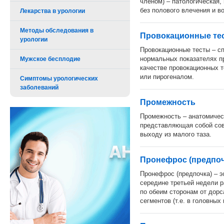
членом) – патологическая,
без полового влечения и в
Лекарства в урологии
Методы обследования в
Провокационные те
урологии
Провокационные тесты – с
нормальных показателях п
Мужское бесплодие
качестве провокационных т
или пирогеналом.
Симптомы урологических
заболеваний
Промежность
Промежность – анатомичес
представляющая собой сов
выходу из малого таза.
Пронефрос (предпоч
Пронефрос (предпочка) – 
середине третьей недели р
по обеим сторонам от дорс
сегментов (т.е. в головны