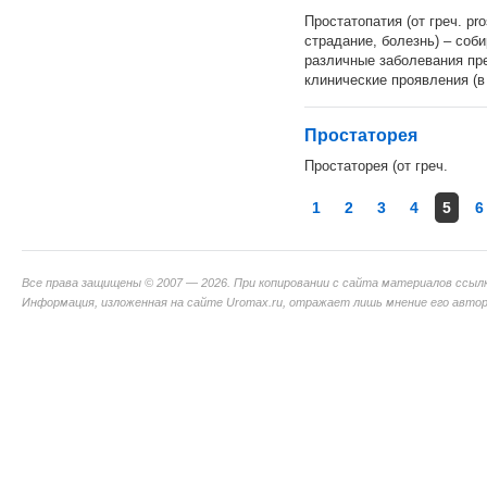
Простатопатия (от греч. pro
страдание, болезнь) – соб
различные заболевания п
клинические проявления (в 
Простаторея
Простаторея (от греч.
1
2
3
4
5
6
Все права защищены © 2007 — 2026. При копировании с сайта материалов ссыл
Информация, изложенная на сайте Uromax.ru, отражает лишь мнение его авторо