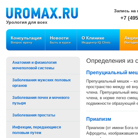
Запись на 
+7 (495
Урология для всех
Консультация
Новости
О Клинике
Акции
Вопрос врачу
Быть в курсе
Медцентр IQ Clinic
Выгодно
Определения из с
Анатомия и физиология
мочеполовой системы
Препуциальный ме
Заболевания мужских половых
Препуциальный мешок – ко
органов
пространство между её вну
члена. Препуциальный мешо
Заболевания почек и мочевого
члена, в норме легко смещ
пузыря
подвижности образующей е
Заболевания простаты
Приапизм
Инфекции, передающиеся
Приапизм (от имени Бога п
половым путем
Афродиты, изображавшего