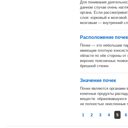
Для понимания деятельност
данном случае очень нагл
органа. Если рассматривать
слоя: корковый и мозговой
мозговым — внутренний сл
Расположение почек 
Почки — это небольшие пар
имеющие плотную консисте
области по обе стороны от 
верхних поясничных позвон
брюшной стенки.
Значение почек
Почки являются органами 
конечные продукты распада
веществ: образовавшуюся в
не полностью окисленные п
1
2
3
4
5
6