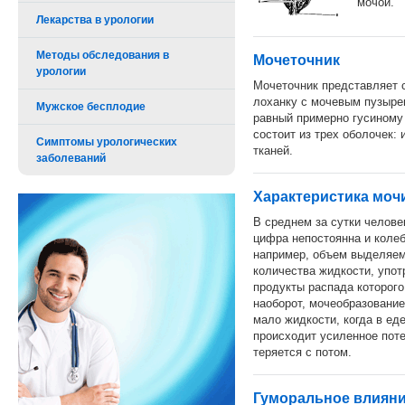
мочой.
Лекарства в урологии
Методы обследования в
Мочеточник
урологии
Мочеточник представляет с
лоханку с мочевым пузыре
Мужское бесплодие
равный примерно гусиному 
состоит из трех оболочек:
Симптомы урологических
тканей.
заболеваний
Характеристика моч
В среднем за сутки челове
цифра непостоянна и колеб
например, объем выделяем
количества жидкости, упот
продукты распада которого
наоборот, мочеобразование
мало жидкости, когда в ед
происходит усиленное поте
теряется с потом.
Гуморальное влиян