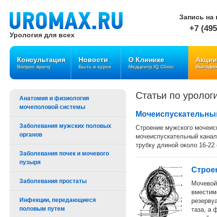
Запись на 
+7 (495
Урология для всех
Консультация
Новости
О Клинике
Акции
Вопрос врачу
Быть в курсе
Медцентр IQ Clinic
Выгодно
Статьи по уролог
Анатомия и физиология
мочеполовой системы
Мочеиспускательны
Заболевания мужских половых
Строение мужского мочеис
органов
мочеиспускательный канал
трубку длиной около 16-22 
Заболевания почек и мочевого
пузыря
Строе
Заболевания простаты
Мочевой
вместим
Инфекции, передающиеся
резервуа
половым путем
таза, а 