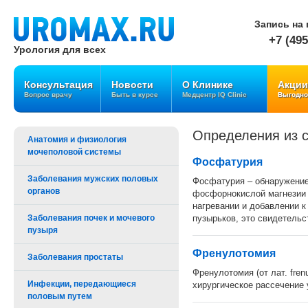
Запись на 
+7 (495
Урология для всех
Консультация
Новости
О Клинике
Акции
Вопрос врачу
Быть в курсе
Медцентр IQ Clinic
Выгодно
Определения из с
Анатомия и физиология
мочеполовой системы
Фосфатурия
Заболевания мужских половых
Фосфатурия – обнаружение
органов
фосфорнокислой магнезии 
нагревании и добавлении к
Заболевания почек и мочевого
пузырьков, это свидетельс
пузыря
Френулотомия
Заболевания простаты
Френулотомия (от лат. fren
Инфекции, передающиеся
хирургическое рассечение 
половым путем