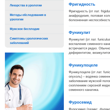
Фригидность
Лекарства в урологии
Фригидность (от лат. frigi
Методы обследования в
анафродизия, половая хол
урологии
болезненная неспособност
Мужское бесплодие
Фуникулит
Симптомы урологических
Фуникулит (от лат. funiculus
заболеваний
воспаление семенного кан
встречается редко. Обычно
деферентитом, везикулито
Фуникулоцеле
Фуникулоцеле (от лат. funic
опухоль) – водянка семенно
заболевание мужской поло
скоплением серозной жидк
семенного канатика.
Фуросемид
Фуросемид (лазикс, фурант