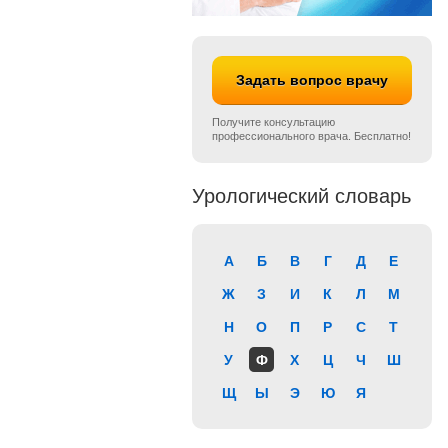
Задать вопрос врачу
Получите консультацию
профессионального врача. Бесплатно!
Урологический словарь
А
Б
В
Г
Д
Е
Ж
З
И
К
Л
М
Н
О
П
Р
С
Т
У
Ф
Х
Ц
Ч
Ш
Щ
Ы
Э
Ю
Я