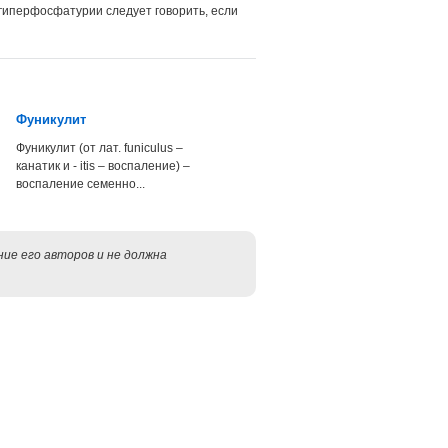
 гиперфосфатурии следует говорить, если
Фуникулит
Фуникулит (от лат. funiculus –
канатик и - itis – воспаление) –
воспаление семенно...
ие его авторов и не должна