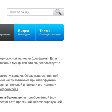
Видео
Тесты
ерминов
Наглядно
Самодиагностика
орнокислой магнезии (фосфатов). Если
зования пузырьков, это свидетельствует о
дается у женщин. Образующиеся при ней
мни часто возникают при гиперфункции
звития мочевой инфекции и отложении
нефролитиаз
.
я тубулопатия
) и приобретённой (при
в результате протейной щелочеобразующей