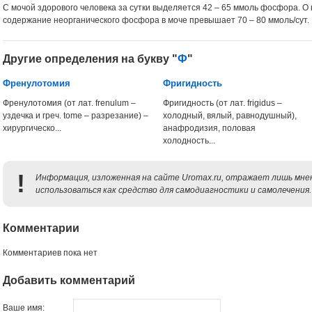
С мочой здорового человека за сутки выделяется 42 – 65 ммоль фосфора. О
содержание неорганического фосфора в моче превышает 70 – 80 ммоль/сут.
Другие определения на букву "
Ф
"
Френулотомия
Фригидность
Френулотомия (от лат. frenulum –
Фригидность (от лат. frigidus –
уздечка и греч. tome – разрезание) –
холодный, вялый, равнодушный),
хирургическо...
анафродизия, половая
холодность...
!
Информация, изложенная на сайте Uromax.ru, отражает лишь мнен
использоваться как средство для самодиагностики и самолечения.
Комментарии
Комментариев пока нет
Добавить комментарий
Ваше имя: