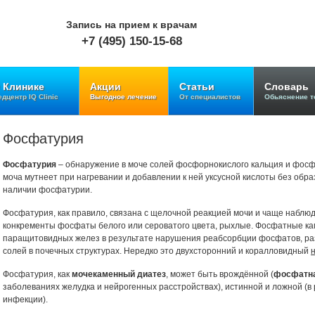
Запись на прием к врачам
+7 (495) 150-15-68
 Клинике
Акции
Статьи
Словарь
дцентр IQ Clinic
Выгодное лечение
От специалистов
Обьяснение т
Фосфатурия
Фосфатурия
– обнаружение в моче солей фосфорнокислого кальция и фосф
моча мутнеет при нагревании и добавлении к ней уксусной кислоты без обра
наличии фосфатурии.
Фосфатурия, как правило, связана с щелочной реакцией мочи и чаще наблю
конкременты фосфаты белого или сероватого цвета, рыхлые. Фосфатные ка
паращитовидных желез в результате нарушения реабсорбции фосфатов, ра
солей в почечных структурах. Нередко это двухсторонний и коралловидный
Фосфатурия, как
мочекаменный диатез
, может быть врождённой (
фосфатна
заболеваниях желудка и нейрогенных расстройствах), истинной и ложной (
инфекции).