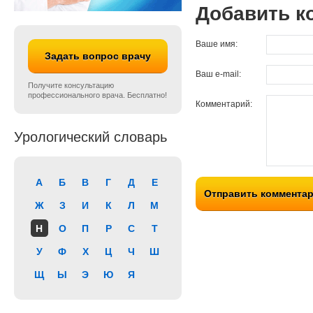
Добавить к
Ваше имя:
Задать вопрос врачу
Ваш e-mail:
Получите консультацию
профессионального врача. Бесплатно!
Комментарий:
Урологический словарь
А
Б
В
Г
Д
Е
Отправить коммента
Ж
З
И
К
Л
М
Н
О
П
Р
С
Т
У
Ф
Х
Ц
Ч
Ш
Щ
Ы
Э
Ю
Я