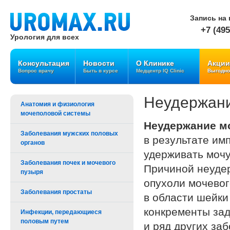
Запись на 
+7 (495
Урология для всех
Консультация
Новости
О Клинике
Акции
Вопрос врачу
Быть в курсе
Медцентр IQ Clinic
Выгодно
Неудержан
Анатомия и физиология
мочеполовой системы
Неудержание м
Заболевания мужских половых
в результате им
органов
удерживать мочу
Заболевания почек и мочевого
Причиной неуде
пузыря
опухоли мочевог
Заболевания простаты
в области шейки
конкременты за
Инфекции, передающиеся
половым путем
и ряд других за