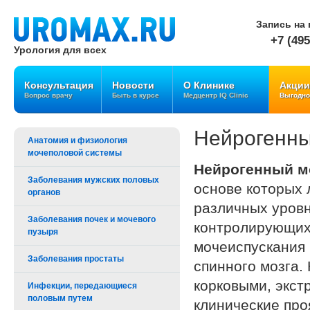
Запись на 
+7 (495
Урология для всех
Консультация
Новости
О Клинике
Акции
Вопрос врачу
Быть в курсе
Медцентр IQ Clinic
Выгодно
Нейрогенны
Анатомия и физиология
мочеполовой системы
Нейрогенный м
Заболевания мужских половых
основе которых 
органов
различных уровн
Заболевания почек и мочевого
контролирующих
пузыря
мочеиспускания 
Заболевания простаты
спинного мозга.
корковыми, экс
Инфекции, передающиеся
половым путем
клинические про