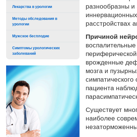
разнообразны и 
Лекарства в урологии
иннервационных 
Методы обследования в
расстройствах а
урологии
Причиной нейр
Мужское бесплодие
воспалительные 
Симптомы урологических
периферической 
заболеваний
врожденные дефе
мозга и пузырны
симпатического 
пациента наблю
парасимпатическ
Существует мног
наиболее соврем
незаторможенны