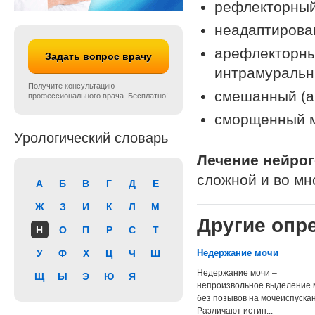
рефлекторный
неадаптирова
арефлекторны
Задать вопрос врачу
интрамуральн
Получите консультацию
смешанный (а
профессионального врача. Бесплатно!
сморщенный м
Урологический словарь
Лечение нейрог
сложной и во мн
А
Б
В
Г
Д
Е
Ж
З
И
К
Л
М
Другие опре
Н
О
П
Р
С
Т
У
Ф
Х
Ц
Ч
Ш
Недержание мочи
Недержание мочи –
Щ
Ы
Э
Ю
Я
непроизвольное выделение 
без позывов на мочеиспуска
Различают истин...