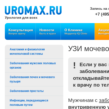
Запись на 
+7 (495
Урология для всех
Консультация
Новости
О Клинике
Акции
Вопрос врачу
Быть в курсе
Медцентр IQ Clinic
Выгодно
УЗИ мочево
Анатомия и физиология
мочеполовой системы
!
Заболевания мужских половых
Если у вас
органов
заболевани
откладывайте
Заболевания почек и мочевого
пузыря
к врачу по те
Заболевания простаты
Мужчинам с
заб
Инфекции, передающиеся
половым путем
внутривенную 