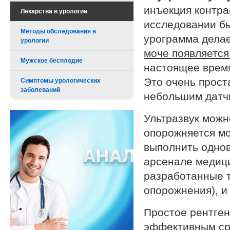
инъекция контра
Лекарства в урологии
исследовании бы
Методы обследования в
урограмма делае
урологии
моче появляется
Мужское бесплодие
настоящее время
Это очень прост
Симптомы урологических
заболеваний
небольшим датчи
Ультразвук можн
опорожняется м
выполнить однов
арсенале медиц
разработанные т
опорожнения), и
Простое рентге
эффективным ср