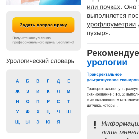
или почках
. Оно
выполняется пос
урофлоуметрии
Задать вопрос врачу
пузыря.
Получите консультацию
профессионального врача. Бесплатно!
Рекомендуе
Урологический словарь
урологии
Трансректальное
ультразвуковое сканиров
А
Б
В
Г
Д
Е
Трансректальное ультразвук
Ж
З
И
К
Л
М
сканирование (TRUS) выпол
с использованием металличе
Н
О
П
Р
С
Т
датчика, которы...
У
Ф
Х
Ц
Ч
Ш
!
Щ
Ы
Э
Ю
Я
Информация
лишь мнени