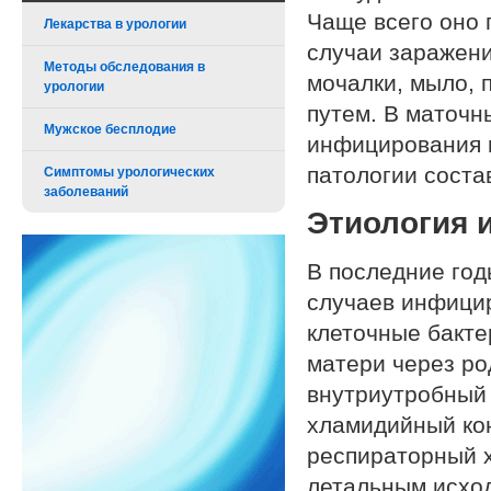
Чаще всего оно 
Лекарства в урологии
случаи заражен
Методы обследования в
мочалки, мыло, 
урологии
путем. В маточн
Мужское бесплодие
инфицирования 
патологии соста
Симптомы урологических
заболеваний
Этиология 
В последние год
случаев инфици
клеточные бакте
матери через ро
внутриутробный 
хламидийный ко
респираторный х
летальным исхо