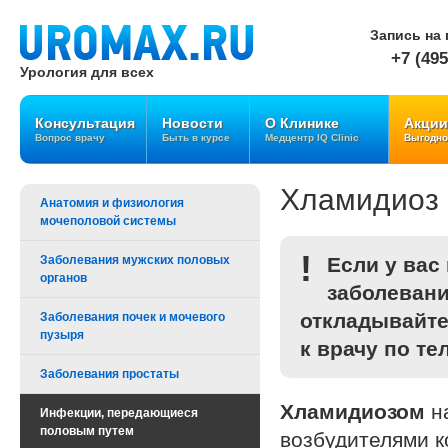
Запись на 
+7 (495
Урология для всех
Консультация
Новости
О Клинике
Акции
Вопрос врачу
Быть в курсе
Медцентр IQ Clinic
Выгодно
Хламидиоз
Анатомия и физиология
мочеполовой системы
!
Заболевания мужских половых
Если у вас
органов
заболевани
откладывайте
Заболевания почек и мочевого
пузыря
к врачу по те
Заболевания простаты
Хламидиозом
на
Инфекции, передающиеся
половым путем
возбудителями к