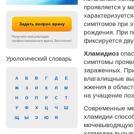
проявляется у м
характеризуется
симптомов при э
Задать вопрос врачу
рождения. При п
Получите консультацию
фиксируется дву
профессионального врача. Бесплатно!
Хламидиоз
опас
Урологический словарь
симптомы прояв
зараженных. При
влагалищные вы
А
Б
В
Г
Д
Е
жжения в област
Ж
З
И
К
Л
М
на учащение поз
Н
О
П
Р
С
Т
Современные ме
У
Ф
Х
Ц
Ч
Ш
хламидии способ
Щ
Ы
Э
Ю
Я
мочевыводящую 
хламидии вызыв