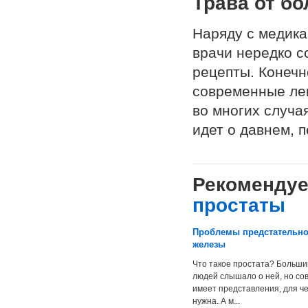
Трава от бо
Наряду с медик
врачи нередко с
рецепты. Конечн
современные лек
во многих случа
идет о давнем, 
Рекомендуе
простаты
Проблемы предстательн
железы
Что такое простата? Больши
людей слышало о ней, но со
имеет представления, для че
нужна. А м...