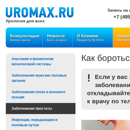
Запись на 
+7 (495
Урология для всех
Консультация
Новости
О Клинике
Акции
Вопрос врачу
Быть в курсе
Медцентр IQ Clinic
Выгодно
Как боротьс
Анатомия и физиология
мочеполовой системы
!
Заболевания мужских половых
Если у вас
органов
заболевани
откладывайте
Заболевания почек и мочевого
пузыря
к врачу по те
Заболевания простаты
Инфекции, передающиеся
половым путем