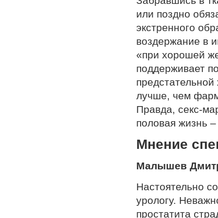
Забравшись в тк
или поздно обяз
экстренного обр
воздержание в и
«при хорошей же
поддерживает п
предстательной 
лучше, чем фарм
Правда, секс-ма
половая жизнь –
Мнение спе
Малышев Дмитр
Настоятельно со
урологу. Неважно
простатита стра