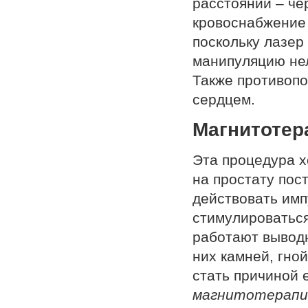
расстоянии – че
кровоснабжение 
поскольку лазер
манипуляцию нел
Также противопо
сердцем.
Магнитотер
Эта процедура х
на простату пос
действовать им
стимулироваться
работают выводн
них камней, гно
стать причиной 
магнитотерап