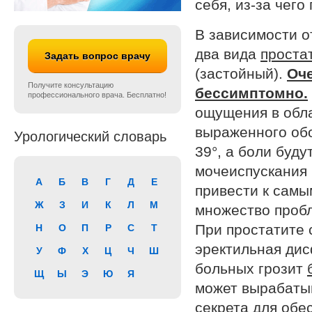
себя, из-за чего
В зависимости о
два вида
проста
Задать вопрос врачу
(застойный).
Оче
Получите консультацию
бессимптомно.
профессионального врача. Бесплатно!
ощущения в обл
выраженного обо
Урологический словарь
39°, а боли буд
мочеиспускания 
А
Б
В
Г
Д
Е
привести к самы
Ж
З
И
К
Л
М
множество пробл
При простатите 
Н
О
П
Р
С
Т
эректильная дис
У
Ф
Х
Ц
Ч
Ш
больных грозит
Щ
Ы
Э
Ю
Я
может вырабатыв
секрета для обе