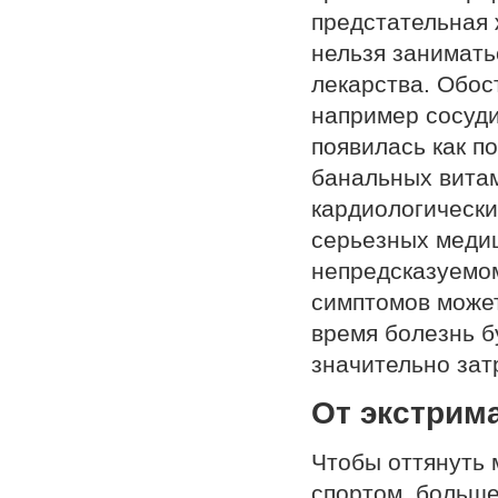
предстательная 
нельзя занимат
лекарства. Обос
например сосуди
появилась как п
банальных витам
кардиологически
серьезных медиц
непредсказуемом
симптомов может
время болезнь б
значительно зат
От экстрим
Чтобы оттянуть
спортом, больше