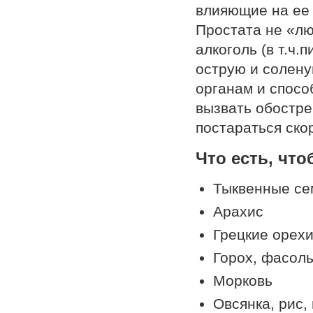
влияющие на ее 
Простата не «лю
алкоголь (в т.ч.
острую и солену
органам и спосо
вызвать обостре
постараться ско
Что есть, чт
Тыквенные се
Арахис
Грецкие орех
Горох, фасол
Морковь
Овсянка, рис, 