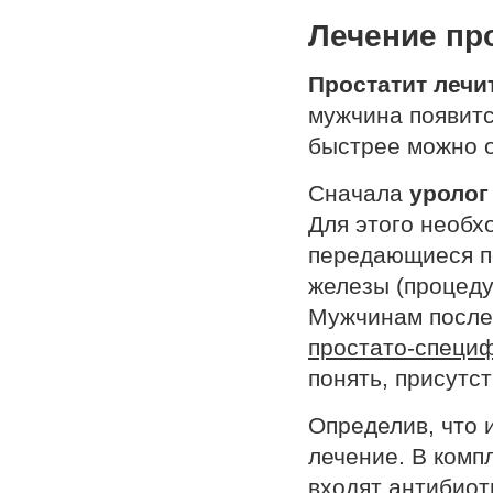
Лечение пр
Простатит лечи
мужчина появитс
быстрее можно о
Сначала
уролог
Для этого необх
передающиеся п
железы (процеду
Мужчинам после 
простато-специф
понять, присутс
Определив, что 
лечение. В комп
входят антибиот