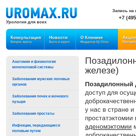
Запись на 
+7 (495
Урология для всех
Консультация
Новости
О Клинике
Акции
Вопрос врачу
Быть в курсе
Медцентр IQ Clinic
Выгодно
Позадилонн
Анатомия и физиология
мочеполовой системы
железе)
Заболевания мужских половых
Позадилонный д
органов
доступ для осу
Заболевания почек и мочевого
доброкачествен
пузыря
у нас в стране 
Заболевания простаты
простатэктомии 
аденомэктомии
м
Инфекции, передающиеся
половым путем
доброкачествен