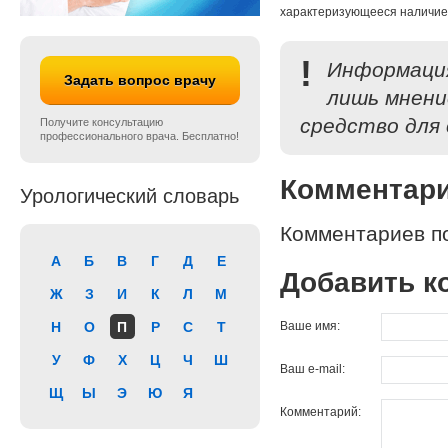
характеризующееся наличием
!
Информация
Задать вопрос врачу
лишь мнени
средство для 
Получите консультацию
профессионального врача. Бесплатно!
Комментар
Урологический словарь
Комментариев по
А
Б
В
Г
Д
Е
Добавить к
Ж
З
И
К
Л
М
Н
О
П
Р
С
Т
Ваше имя:
У
Ф
Х
Ц
Ч
Ш
Ваш e-mail:
Щ
Ы
Э
Ю
Я
Комментарий: