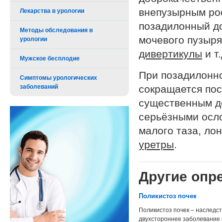
внепузырным рос
Лекарства в урологии
позадилонный д
Методы обследования в
мочевого пузыря
урологии
дивертикулы
и т.
Мужское бесплодие
При позадилонно
Симптомы урологических
заболеваний
сокращается пос
существенным до
серьёзными осло
малого таза, ло
уретры
.
Другие опре
Поликистоз почек
Поликистоз почек – наследс
двухстороннее заболевание 