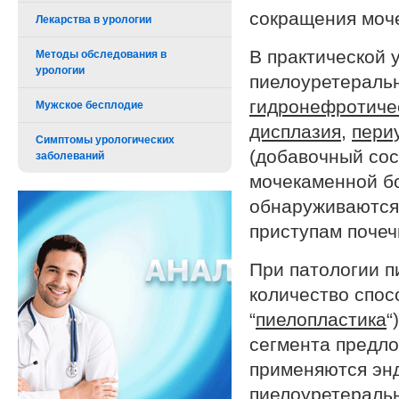
сокращения моч
Лекарства в урологии
В практической 
Методы обследования в
урологии
пиелоуретеральн
гидронефротиче
Мужское бесплодие
дисплазия
,
пери
Симптомы урологических
(добавочный сос
заболеваний
мочекаменной б
обнаруживаются
приступам почеч
При патологии п
количество спос
“
пиелопластика
“
сегмента предл
применяются эн
пиелоуретеральн