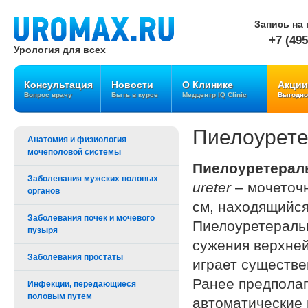
Запись на 
+7 (495
Урология для всех
Консультация
Новости
О Клинике
Акции
Вопрос врачу
Быть в курсе
Медцентр IQ Clinic
Выгодно
Пиелоурете
Анатомия и физиология
мочеполовой системы
Пиелоуретерал
Заболевания мужских половых
ureter
– мочеточн
органов
см, находящийся
Заболевания почек и мочевого
Пиелоуретераль
пузыря
сужения верхней
Заболевания простаты
играет существе
Ранее предполаг
Инфекции, передающиеся
половым путем
автоматические 