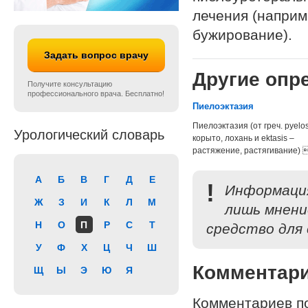
лечения (наприм
бужирование).
Задать вопрос врачу
Другие опре
Получите консультацию
профессионального врача. Бесплатно!
Пиелоэктазия
Пиелоэктазия (от греч. pyelo
Урологический словарь
корыто, лохань и ektasis –
растяжение, растягивание) 
А
Б
В
Г
Д
Е
!
Информация
Ж
З
И
К
Л
М
лишь мнени
Н
О
П
Р
С
Т
средство для 
У
Ф
Х
Ц
Ч
Ш
Комментар
Щ
Ы
Э
Ю
Я
Комментариев по