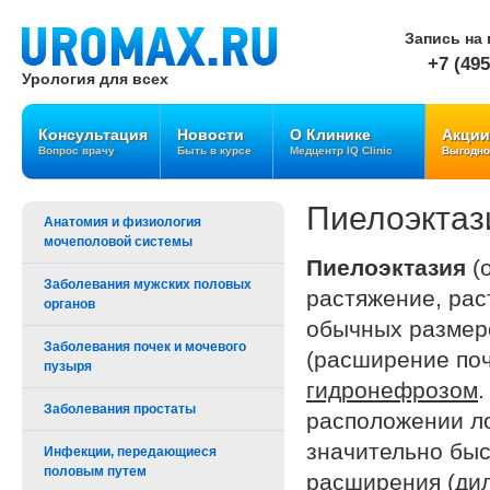
Запись на 
+7 (495
Урология для всех
Консультация
Новости
О Клинике
Акции
Вопрос врачу
Быть в курсе
Медцентр IQ Clinic
Выгодно
Пиелоэктаз
Анатомия и физиология
мочеполовой системы
Пиелоэктазия
(о
Заболевания мужских половых
растяжение, ра
органов
обычных размеро
Заболевания почек и мочевого
(расширение поч
пузыря
гидронефрозом
.
Заболевания простаты
расположении ло
значительно бы
Инфекции, передающиеся
половым путем
расширения (дил