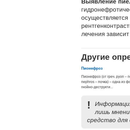
Выявление пие
гидронефротиче
осуществляется 
рентгенконтраст
лечения зависит
Другие опре
Пионефроз
Пионефроз (от греч. руоп – г
nephros – почка) – одна из ф
гнойно-деструкти...
!
Информация
лишь мнени
средство для 