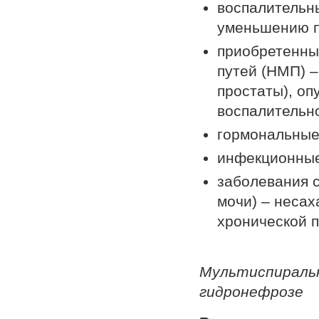
воспалительн
уменьшению п
приобретенны
путей (НМП) –
простаты), оп
воспалительно
гормональные 
инфекционные
заболевания 
мочи) – несах
хронической 
Мультиспираль
гидронефрозе