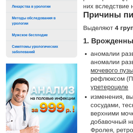
них вследствие 
Лекарства в урологии
Причины пи
Методы обследования в
урологии
Выделяют
4 гру
Мужское бесплодие
1. Врожденны
Симптомы урологических
заболеваний
аномалии разв
аномалии раз
мочевого пуз
рефлюксом (П
уретероцеле
изменения, в
сосудами, те
верхними моч
добавочный н
Фролея, ретр