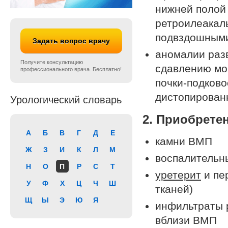
нижней полой 
ретроилеакал
подвздошными
Задать вопрос врачу
аномалии разв
Получите консультацию
сдавлению мо
профессионального врача. Бесплатно!
почки-подково
дистопированн
Урологический словарь
2. Приобрете
А
Б
В
Г
Д
Е
камни ВМП
Ж
З
И
К
Л
М
воспалительн
Н
О
П
Р
С
Т
уретерит
и пе
У
Ф
Х
Ц
Ч
Ш
тканей)
Щ
Ы
Э
Ю
Я
инфильтраты 
вблизи ВМП