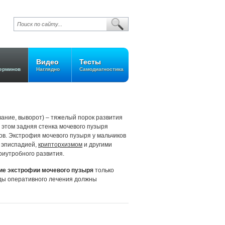
Видео
Тесты
ерминов
Наглядно
Самодиагностика
ание, выворот) – тяжелый порок развития
 этом задняя стенка мочевого пузыря
ов. Экстрофия мочевого пузыря у мальчиков
й эписпадией,
крипторхизмом
и другими
риутробного развития.
ие экстрофии мочевого пузыря
только
ды оперативного лечения должны