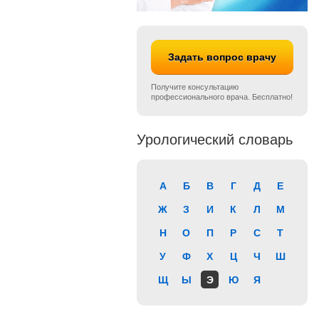
Задать вопрос врачу
Получите консультацию
профессионального врача. Бесплатно!
Урологический словарь
А
Б
В
Г
Д
Е
Ж
З
И
К
Л
М
Н
О
П
Р
С
Т
У
Ф
Х
Ц
Ч
Ш
Щ
Ы
Э
Ю
Я