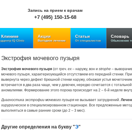
Запись на прием к врачам
+7 (495) 150-15-68
 Клинике
Акции
Статьи
Словарь
дцентр IQ Clinic
Выгодное лечение
От специалистов
Обьяснение т
Экстрофия мочевого пузыря
Экстрофия мочевого пузыря
(от греч.
ex
– наружу, вон и
strophe
– выворачив
мочевого пузыря, характеризующийся отсутствием его передней стенки. При
вывернута через дефект брюшной стенки наружу, обнажая устья мочеточник
встречается в два раза чаще, чем у девочек, нередко сочетается с тотально
аномалиями. Формирование этого порока происходит на 2 – 6-й неделе внут
Диагностика экстрофии мочевого пузыря
не вызывает затруднений.
Лечен
хирургическое
в специализированном стационаре. Все предложенные мето
выполняться в самые ранние сроки (до 2 – 3 мес).
Другие определения на букву "
Э
"