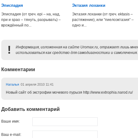
Эписпадия
Эктазия лоханки
Эписпадия (от греч. epi – на, над,
Эктазия лоханки (от греч. ektasis –
при и spao – тянуть, разрывать) –
растяжение), или “пиелоэктазия“ –
врождённый по...
одно и...
!
Информация, изложенная на сайте Uromax.ru, отражает лишь мнен
использоваться как средство для самодиагностики и самолечения.
Комментарии
Наталья
01 апреля 2010 11:41
Новый сайт об экстрофии мочевого пурызя http://www.extrophia.narod.ru/
Добавить комментарий
Ваше имя:
Ваш e-mail: