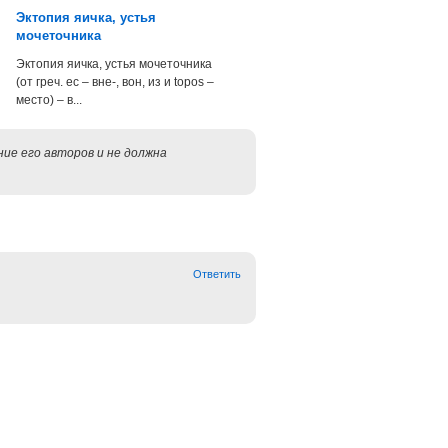
Эктопия яичка, устья
мочеточника
Эктопия яичка, устья мочеточника
(от греч. ec – вне-, вон, из и topos –
место) – в...
ие его авторов и не должна
Ответить