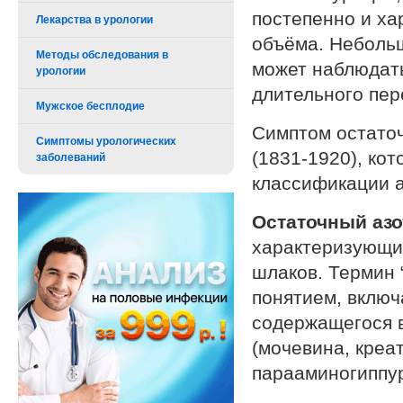
постепенно и ха
Лекарства в урологии
объёма. Небольш
Методы обследования в
может наблюдать
урологии
длительного пер
Мужское бесплодие
Симптом остато
Симптомы урологических
(1831-1920), ко
заболеваний
классификации а
Остаточный азо
характеризующий
шлаков. Термин 
понятием, включ
содержащегося в
(мочевина, креат
парааминогиппур