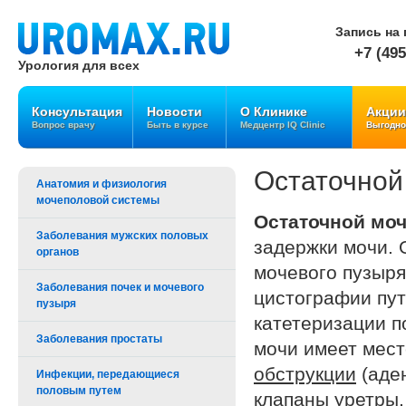
Запись на 
+7 (495
Урология для всех
Консультация
Новости
О Клинике
Акции
Вопрос врачу
Быть в курсе
Медцентр IQ Clinic
Выгодно
Остаточной
Анатомия и физиология
мочеполовой системы
Остаточной мо
Заболевания мужских половых
задержки мочи. 
органов
мочевого пузыря
Заболевания почек и мочевого
цистографии пут
пузыря
катетеризации п
Заболевания простаты
мочи имеет мес
обструкции
(аде
Инфекции, передающиеся
половым путем
клапаны уретры, 