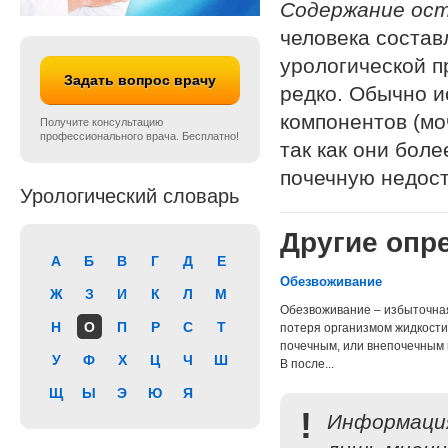
Содержание ост
человека состав
урологической п
Задать вопрос врачу
редко. Обычно 
компонентов (мо
Получите консультацию
профессионального врача. Бесплатно!
так как они бол
почечную недост
Урологический словарь
Другие опре
А
Б
В
Г
Д
Е
Обезвоживание
Ж
З
И
К
Л
М
Обезвоживание – избыточна
Н
О
П
Р
С
Т
потеря организмом жидкости
почечным, или внепочечным 
У
Ф
Х
Ц
Ч
Ш
В после...
Щ
Ы
Э
Ю
Я
!
Информация