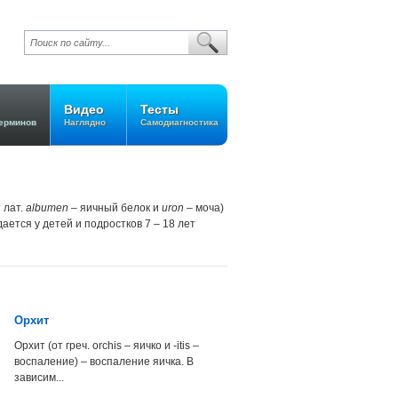
Видео
Тесты
ерминов
Наглядно
Самодиагностика
 лат.
albumen
– яичный белок и
uron
– моча)
ется у детей и подростков 7 – 18 лет
Орхит
Орхит (от греч. orchis – яичко и -itis –
воспаление) – воспаление яичка. В
зависим...