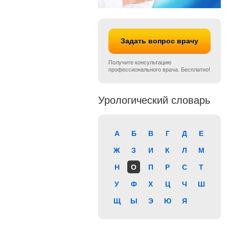
Задать вопрос врачу
Получите консультацию
профессионального врача. Бесплатно!
Урологический словарь
А
Б
В
Г
Д
Е
Ж
З
И
К
Л
М
Н
О
П
Р
С
Т
У
Ф
Х
Ц
Ч
Ш
Щ
Ы
Э
Ю
Я