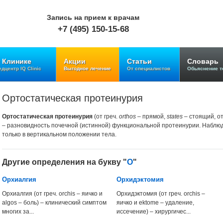
Запись на прием к врачам
+7 (495) 150-15-68
 Клинике
Акции
Статьи
Словарь
дцентр IQ Clinic
Выгодное лечение
От специалистов
Обьяснение т
Ортостатическая протеинурия
Ортостатическая протеинурия
(от греч.
orthos
– прямой,
states
– стоящий, от
– разновидность почечной (истинной) функциональной протеинурии. Наблюда
только в вертикальном положении тела.
Другие определения на букву "
О
"
Орхиалгия
Орхидэктомия
Орхиалгия (от греч. orchis – яичко и
Орхидэктомия (от греч. orchis –
algos – боль) – клинический симптом
яичко и ektome – удаление,
многих за...
иссечение) – хирургичес...