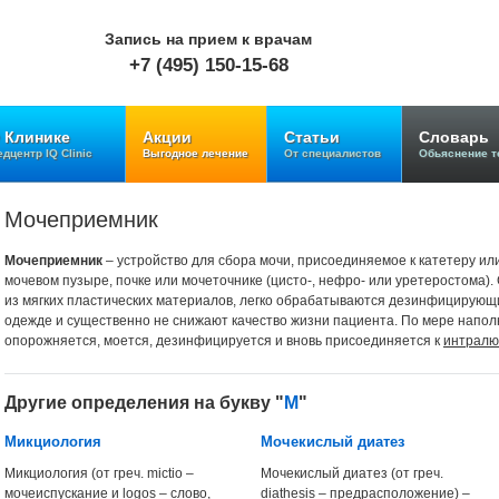
Запись на прием к врачам
+7 (495) 150-15-68
 Клинике
Акции
Статьи
Словарь
дцентр IQ Clinic
Выгодное лечение
От специалистов
Обьяснение т
Мочеприемник
Мочеприемник
– устройство для сбора мочи, присоединяемое к катетеру ил
мочевом пузыре, почке или мочеточнике (цисто-, нефро- или уретеростома
из мягких пластических материалов, легко обрабатываются дезинфицирующ
одежде и существенно не снижают качество жизни пациента. По мере напо
опорожняется, моется, дезинфицируется и вновь присоединяется к
интралю
Другие определения на букву "
М
"
Микциология
Мочекислый диатез
Микциология (от греч. mictio –
Мочекислый диатез (от греч.
мочеиспускание и logos – слово,
diathesis – предрасположение) –