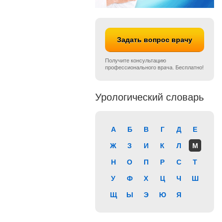
Задать вопрос врачу
Получите консультацию
профессионального врача. Бесплатно!
Урологический словарь
А
Б
В
Г
Д
Е
Ж
З
И
К
Л
М
Н
О
П
Р
С
Т
У
Ф
Х
Ц
Ч
Ш
Щ
Ы
Э
Ю
Я