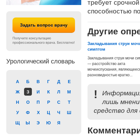
требует срочной
способностью по
Задать вопрос врачу
Другие опре
Получите консультацию
профессионального врача. Бесплатно!
Закладывания струи моч
симптом
Закладывания струи мочи с
Урологический словарь
— расстройство акта
мочеиспускания, являющеес
разновидностью кратко...
А
Б
В
Г
Д
Е
!
Ж
З
И
К
Л
М
Информация
лишь мнени
Н
О
П
Р
С
Т
средство для 
У
Ф
Х
Ц
Ч
Ш
Щ
Ы
Э
Ю
Я
Комментар