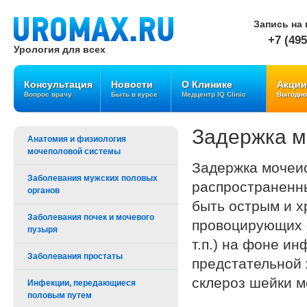
Запись на 
+7 (495
Урология для всех
Консультация
Новости
О Клинике
Акции
Вопрос врачу
Быть в курсе
Медцентр IQ Clinic
Выгодно
Задержка м
Анатомия и физиология
мочеполовой системы
Задержка мочеис
Заболевания мужских половых
распространенны
органов
быть острым и х
Заболевания почек и мочевого
провоцирующих ф
пузыря
т.п.) на фоне и
Заболевания простаты
предстательной 
склероз шейки мо
Инфекции, передающиеся
половым путем