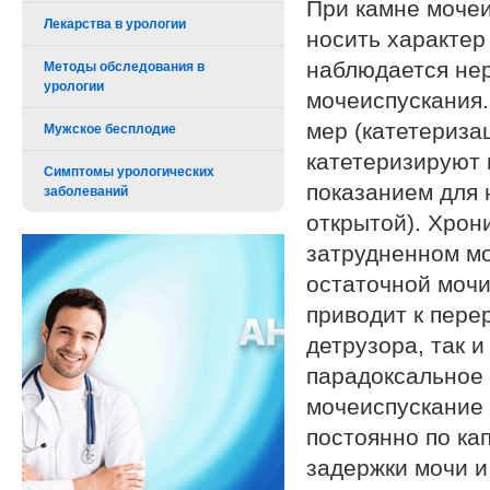
При камне мочеи
Лекарства в урологии
носить характер
наблюдается не
Методы обследования в
урологии
мочеиспускания.
мер (катетериза
Мужское бесплодие
катетеризируют в
Симптомы урологических
показанием для 
заболеваний
открытой). Хрон
затрудненном мо
остаточной мочи
приводит к пере
детрузора, так 
парадоксальное 
мочеиспускание
постоянно по ка
задержки мочи 