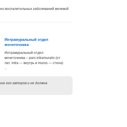
нно-воспалительных заболеваний мочевой
Интрамуральный отдел
мочеточника
Интрамуральный отдел
мочеточника – pars intramuralis (от
лат. intra — внутрь и murus — стена)
...
ие его авторов и не должна