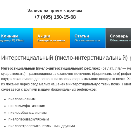
Запись на прием к врачам
+7 (495) 150-15-68
 Клинике
Акции
Статьи
Словарь
дцентр IQ Clinic
Выгодное лечение
От специалистов
Обьяснение т
Интерстициальный (пиело-интерстициальный)
Интерстициальный (пиело-интерстициальный) рефлюкс
(от лат.
inter
— ме
существовать) – разновидность лоханочно-почечного (форникального) реф
внутрилоханочного давления и патологии форникального аппарата почки. 
из лоханки через свод малых чашечек в интерстициальную ткань почки. Пи
сочетается с другими видами форникальных рефлюксов:
пиеловенозным
пиелолимфатическим
пиелосубкапсулярным
пиелопериваскулярным
пиелоретроперитонеальным и другими.