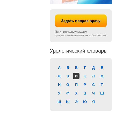
Задать вопрос врачу
Получите консультацию
профессионального врача. Бесплатно!
Урологический словарь
А
Б
В
Г
Д
Е
Ж
З
И
К
Л
М
Н
О
П
Р
С
Т
У
Ф
Х
Ц
Ч
Ш
Щ
Ы
Э
Ю
Я