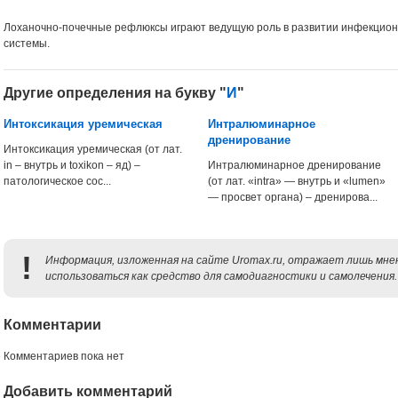
Лоханочно-почечные рефлюксы играют ведущую роль в развитии инфекцио
системы.
Другие определения на букву "
И
"
Интоксикация уремическая
Интралюминарное
дренирование
Интоксикация уремическая (от лат.
in – внутрь и toxikon – яд) –
Интралюминарное дренирование
патологическое сос...
(от лат. «intra» — внутрь и «lumen»
— просвет органа) – дренирова...
!
Информация, изложенная на сайте Uromax.ru, отражает лишь мнен
использоваться как средство для самодиагностики и самолечения.
Комментарии
Комментариев пока нет
Добавить комментарий