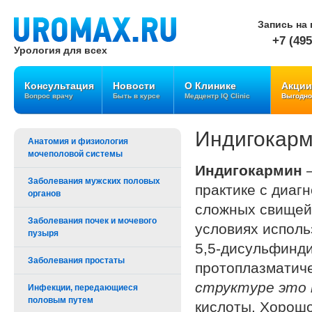
Запись на 
+7 (495
Урология для всех
Консультация
Новости
О Клинике
Акции
Вопрос врачу
Быть в курсе
Медцентр IQ Clinic
Выгодно
Индигокар
Анатомия и физиология
мочеполовой системы
Индигокармин
–
Заболевания мужских половых
практике с диаг
органов
сложных свищей 
Заболевания почек и мочевого
условиях исполь
пузыря
5,5-дисульфинд
Заболевания простаты
протоплазматич
структуре это 
Инфекции, передающиеся
половым путем
кислоты. Хорошо