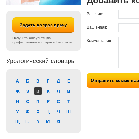
Добавить к
Ваше имя:
Задать вопрос врачу
Ваш e-mail:
Получите консультацию
Комментарий:
профессионального врача. Бесплатно!
Урологический словарь
Отправить коммента
А
Б
В
Г
Д
Е
Ж
З
И
К
Л
М
Н
О
П
Р
С
Т
У
Ф
Х
Ц
Ч
Ш
Щ
Ы
Э
Ю
Я