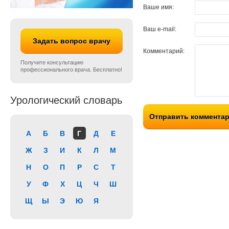
Ваше имя:
Ваш e-mail:
Задать вопрос врачу
Комментарий:
Получите консультацию
профессионального врача. Бесплатно!
Урологический словарь
Отправить коммента
А
Б
В
Г
Д
Е
Ж
З
И
К
Л
М
Н
О
П
Р
С
Т
У
Ф
Х
Ц
Ч
Ш
Щ
Ы
Э
Ю
Я