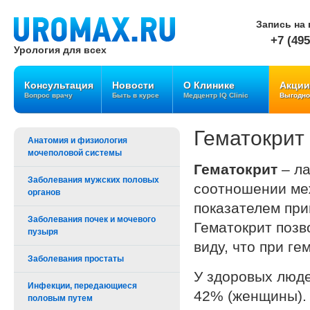
Запись на 
+7 (495
Урология для всех
Консультация
Новости
О Клинике
Акции
Вопрос врачу
Быть в курсе
Медцентр IQ Clinic
Выгодно
Гематокрит
Анатомия и физиология
мочеполовой системы
Гематокрит
– ла
Заболевания мужских половых
соотношении ме
органов
показателем при
Заболевания почек и мочевого
Гематокрит позв
пузыря
виду, что при г
Заболевания простаты
У здоровых люде
Инфекции, передающиеся
42% (женщины).
половым путем