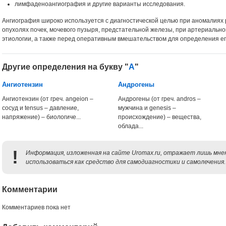
лимфаденоангиография и другие варианты исследования.
Ангиография широко используется с диагностической целью при аномалиях 
опухолях почек, мочевого пузыря, предстательной железы, при артериально
этиологии, а также перед оперативным вмешательством для определения ег
Другие определения на букву "
А
"
Ангиотензин
Андрогены
Ангиотензин (от греч. angeion –
Андрогены (от греч. andros –
сосуд и tensus – давление,
мужчина и genesis –
напряжение) – биологиче...
происхождение) – вещества,
облада...
!
Информация, изложенная на сайте Uromax.ru, отражает лишь мнен
использоваться как средство для самодиагностики и самолечения.
Комментарии
Комментариев пока нет