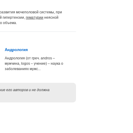
развития мочеполовой системы, при
й гипертензии,
гематурии
неясной
о объема.
Андрология
Андрология (от греч. andros –
мужчина, logos – учение) – наука о
заболеваниях мужс...
ие его авторов и не должна