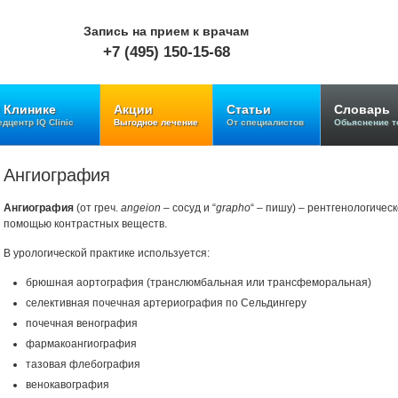
Запись на прием к врачам
+7 (495) 150-15-68
 Клинике
Акции
Статьи
Словарь
дцентр IQ Clinic
Выгодное лечение
От специалистов
Обьяснение т
Ангиография
Ангиография
(от греч.
angeion
– сосуд и “
grapho
“ – пишу) – рентгенологичес
помощью контрастных веществ.
В урологической практике используется:
брюшная аортография (транслюмбальная или трансфеморальная)
селективная почечная артериография по Сельдингеру
почечная венография
фармакоангиография
тазовая флебография
венокавография