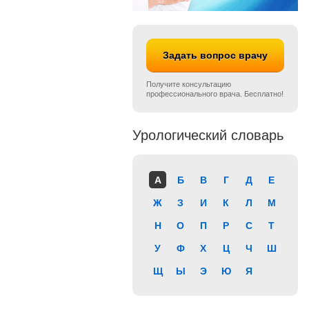
Задать вопрос врачу
Получите консультацию
профессионального врача. Бесплатно!
Урологический словарь
А
Б
В
Г
Д
Е
Ж
З
И
К
Л
М
Н
О
П
Р
С
Т
У
Ф
Х
Ц
Ч
Ш
Щ
Ы
Э
Ю
Я