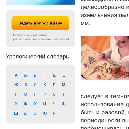
целесообразно и
измельчения пыл
мм.
Задать вопрос врачу
Получите консультацию
профессионального врача. Бесплатно!
Урологический словарь
А
Б
В
Г
Д
Е
Ж
З
И
К
Л
М
Н
О
П
Р
С
Т
следует в темно
использование д
У
Ф
Х
Ц
Ч
Ш
быть и разовой,
Щ
Ы
Э
Ю
Я
периодически выс
перемешивать, ч