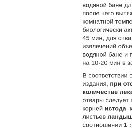
водяной бане дл
после чего вытя
комнатной темпе
биологически ак
45 мин, для отв
извлечений объе
водяной бане и 
на 10-20 мин в 
В соответствии 
издания,
при от
количестве лек
отвары следует 
корней
истода
,
листьев
ланды
соотношении
1 :