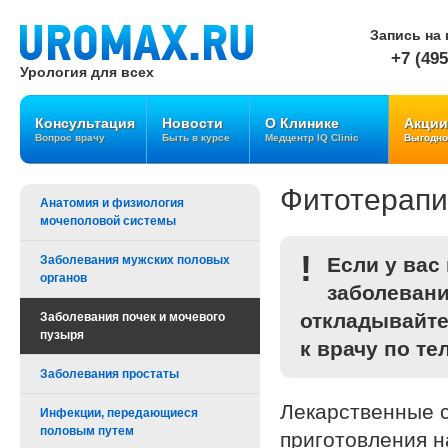
Запись на 
+7 (495
Урология для всех
Консультация
Новости
О Клинике
Акции
Вопрос врачу
Быть в курсе
Медцентр IQ Clinic
Выгодно
Фитотерапи
Анатомия и физиология
мочеполовой системы
!
Заболевания мужских половых
Если у вас
органов
заболевани
откладывайте
Заболевания почек и мочевого
пузыря
к врачу по те
Заболевания простаты
Лекарственные с
Инфекции, передающиеся
половым путем
приготовления н